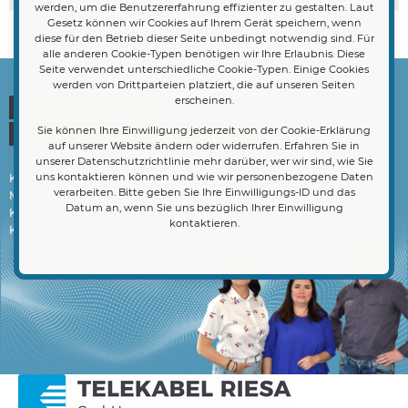
werden, um die Benutzererfahrung effizienter zu gestalten. Laut
Gesetz können wir Cookies auf Ihrem Gerät speichern, wenn
diese für den Betrieb dieser Seite unbedingt notwendig sind. Für
alle anderen Cookie-Typen benötigen wir Ihre Erlaubnis. Diese
Seite verwendet unterschiedliche Cookie-Typen. Einige Cookies
werden von Drittparteien platziert, die auf unseren Seiten
erscheinen.
Direkt vor Ort
in Riesa und Nünchritz
Sie können Ihre Einwilligung jederzeit von der Cookie-Erklärung
auf unserer Website ändern oder widerrufen. Erfahren Sie in
unserer Datenschutzrichtlinie mehr darüber, wer wir sind, wie Sie
uns kontaktieren können und wie wir personenbezogene Daten
Kundenservice heißt bei uns einen Ansprechpartner vor Ort zu haben:
verarbeiten. Bitte geben Sie Ihre Einwilligungs-ID und das
Mit den Telekabel-Kundezentren in Riesa und Nünchritz sind unsere
Datum an, wenn Sie uns bezüglich Ihrer Einwilligung
Kunden deshalb immer gut beraten, wenn es um die persönliche
kontaktieren.
Klärung von Fragen und Anliegen geht.