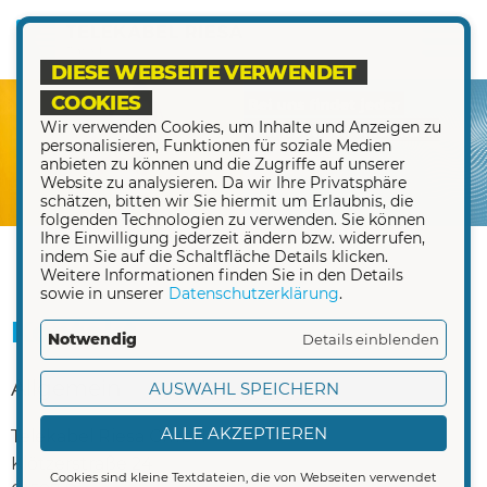
DIESE WEBSEITE VERWENDET
COOKIES
Wir verwenden Cookies, um Inhalte und Anzeigen zu
personalisieren, Funktionen für soziale Medien
anbieten zu können und die Zugriffe auf unserer
Website zu analysieren. Da wir Ihre Privatsphäre
schätzen, bitten wir Sie hiermit um Erlaubnis, die
folgenden Technologien zu verwenden. Sie können
Ihre Einwilligung jederzeit ändern bzw. widerrufen,
indem Sie auf die Schaltfläche Details klicken.
Weitere Informationen finden Sie in den Details
sowie in unserer
Datenschutzerklärung
.
Kontakt
Notwendig
Details einblenden
Allgemein
AUSWAHL SPEICHERN
ALLE AKZEPTIEREN
Telekabel Riesa GmbH
Klötzerstraße 24
Cookies sind kleine Textdateien, die von Webseiten verwendet