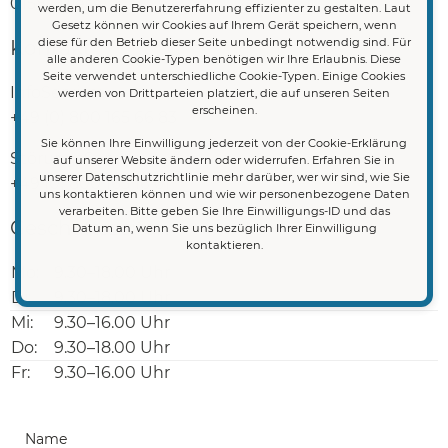
01587 Riesa
werden, um die Benutzererfahrung effizienter zu gestalten. Laut
Gesetz können wir Cookies auf Ihrem Gerät speichern, wenn
diese für den Betrieb dieser Seite unbedingt notwendig sind. Für
Kontakt
alle anderen Cookie-Typen benötigen wir Ihre Erlaubnis. Diese
Seite verwendet unterschiedliche Cookie-Typen. Einige Cookies
InfoService:
werden von Drittparteien platziert, die auf unseren Seiten
erscheinen.
+49 (0) 800 165 66 83
Sie können Ihre Einwilligung jederzeit von der Cookie-Erklärung
StörungsService:
auf unserer Website ändern oder widerrufen. Erfahren Sie in
unserer Datenschutzrichtlinie mehr darüber, wer wir sind, wie Sie
+49 (0) 800 165 16 61
uns kontaktieren können und wie wir personenbezogene Daten
verarbeiten. Bitte geben Sie Ihre Einwilligungs-ID und das
Geschäftszeiten
Datum an, wenn Sie uns bezüglich Ihrer Einwilligung
kontaktieren.
Mo:
9.30–18.00 Uhr
Di:
9.30–18.00 Uhr
Mi:
9.30–16.00 Uhr
Do:
9.30–18.00 Uhr
Fr:
9.30–16.00 Uhr
Name