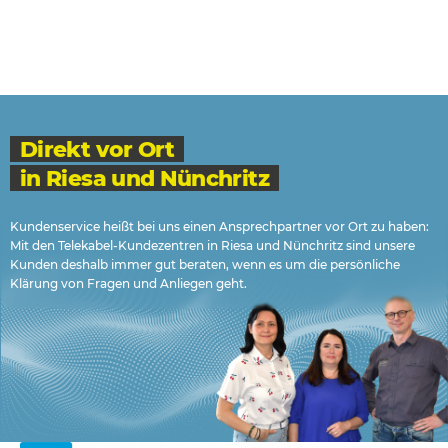
Direkt vor Ort
in Riesa und Nünchritz
Kundenservice heißt bei uns einen Ansprechpartner vor Ort zu haben:
Mit den Telekabel-Kundezentren in Riesa und Nünchritz sind unsere
Kunden deshalb immer gut beraten, wenn es um die persönliche
Klärung von Fragen und Anliegen geht.