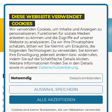
DIESE WEBSEITE VERWENDET
COOKIES
Wir verwenden Cookies, um Inhalte und Anzeigen zu
personalisieren, Funktionen für soziale Medien
anbieten zu können und die Zugriffe auf unserer
Website zu analysieren. Da wir Ihre Privatsphäre
schätzen, bitten wir Sie hiermit um Erlaubnis, die
folgenden Technologien zu verwenden. Sie können
Ihre Einwilligung jederzeit ändern bzw. widerrufen,
indem Sie auf die Schaltfläche Details klicken.
Weitere Informationen finden Sie in den Details
sowie in unserer
Datenschutzerklärung
.
Fehlt nur noch das Popcorn!
Notwendig
Details einblenden
Unser Kabelanschluss ist ein echtes Multitalent:
AUSWAHL SPEICHERN
Beliebte Serienhighlights, unterhaltsame Konzerte,
ALLE AKZEPTIEREN
spannende Filme – das alles und noch mehr ist drin.
Genießen Sie über 100 frei empfangbare TV- und
Cookies sind kleine Textdateien, die von Webseiten verwendet