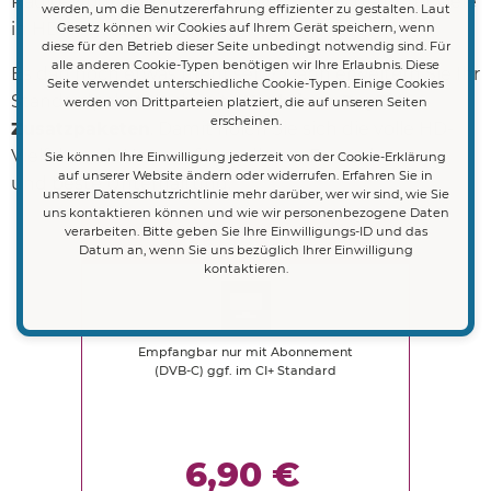
Radio-Programme in digitaler Qualität, darunter viele
werden, um die Benutzererfahrung effizienter zu gestalten. Laut
in HD (High Definition).
Gesetz können wir Cookies auf Ihrem Gerät speichern, wenn
diese für den Betrieb dieser Seite unbedingt notwendig sind. Für
alle anderen Cookie-Typen benötigen wir Ihre Erlaubnis. Diese
Es darf noch etwas mehr sein? Dann erweitern Sie Ihr
Seite verwendet unterschiedliche Cookie-Typen. Einige Cookies
Standardpaket doch mit
attraktiven PayTV
werden von Drittparteien platziert, die auf unseren Seiten
erscheinen.
Zusatzpaketen
. Damit holen Sie sich die volle HD-
Vielfalt nach Hause - für endlosen Fernsehgenuss
Sie können Ihre Einwilligung jederzeit von der Cookie-Erklärung
auf unserer Website ändern oder widerrufen. Erfahren Sie in
und beste Unterhaltung.
unserer Datenschutzrichtlinie mehr darüber, wer wir sind, wie Sie
uns kontaktieren können und wie wir personenbezogene Daten
verarbeiten. Bitte geben Sie Ihre Einwilligungs-ID und das
Basis HD
Datum an, wenn Sie uns bezüglich Ihrer Einwilligung
kontaktieren.
Empfangbar nur mit Abonnement
(DVB-C) ggf. im CI+ Standard
6,90 €